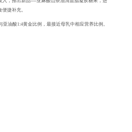
，推出新品----亚麻酸山茶油清血脂凝胶糖果，进
食便捷补充。
与亚油酸1:4黄金比例，最接近母乳中相应营养比例。