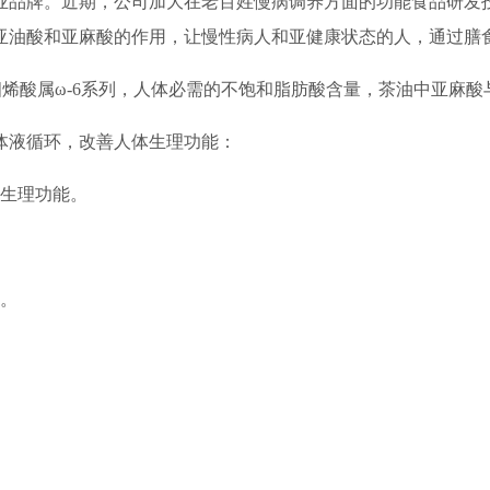
品牌。近期，公司加大在老百姓慢病调养方面的功能食品研发投入
亚油酸和亚麻酸的作用，让慢性病人和亚健康状态的人，通过膳
生四烯酸属ω-6系列，人体必需的不饱和脂肪酸含量，茶油中亚麻酸
体液循环，改善人体生理功能：
常生理功能。
质。